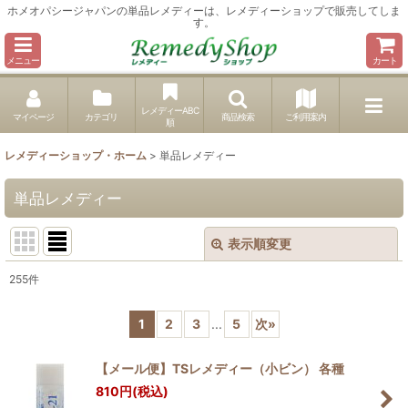
ホメオパシージャパンの単品レメディーは、レメディーショップで販売してしま
す。
メニュー
カート
レメディーABC
マイページ
カテゴリ
商品検索
ご利用案内
順
レメディーショップ・ホーム
>
単品レメディー
単品レメディー
表示順変更
閉じる
255
件
サブカテゴリ
:
1
2
3
...
5
次
»
表示数
:
【メール便】TSレメディー（小ビン） 各種
810
円
(税込)
並び順
: