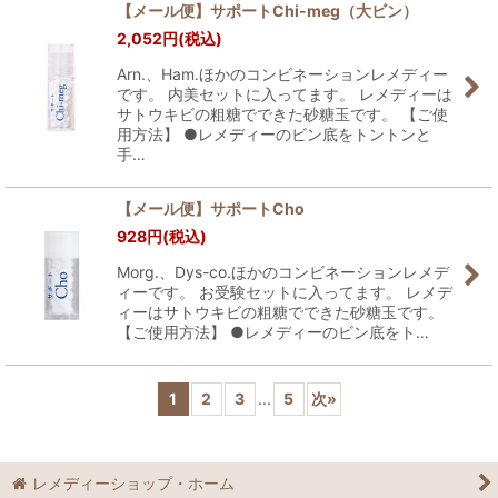
【メール便】サポートChi-meg（大ビン）
2,052
円
(税込)
Arn.、Ham.ほかのコンビネーションレメディー
です。 内美セットに入ってます。 レメディーは
サトウキビの粗糖でできた砂糖玉です。 【ご使
用方法】 ●レメディーのビン底をトントンと
手…
【メール便】サポートCho
928
円
(税込)
Morg.、Dys-co.ほかのコンビネーションレメデ
ィーです。 お受験セットに入ってます。 レメデ
ィーはサトウキビの粗糖でできた砂糖玉です。
【ご使用方法】 ●レメディーのビン底をト…
1
2
3
...
5
次
»
レメディーショップ・ホーム