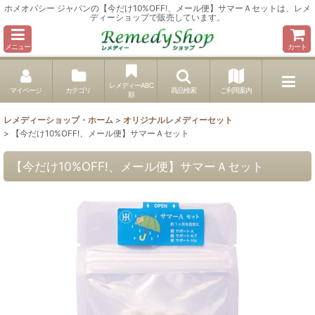
ホメオパシー ジャパンの【今だけ10%OFF!、メール便】サマーＡセットは、レメ
ディーショップで販売しています。
メニュー
カート
レメディーABC
マイページ
カテゴリ
商品検索
ご利用案内
順
レメディーショップ・ホーム
>
オリジナルレメディーセット
>
【今だけ10%OFF!、メール便】サマーＡセット
【今だけ10%OFF!、メール便】サマーＡセット