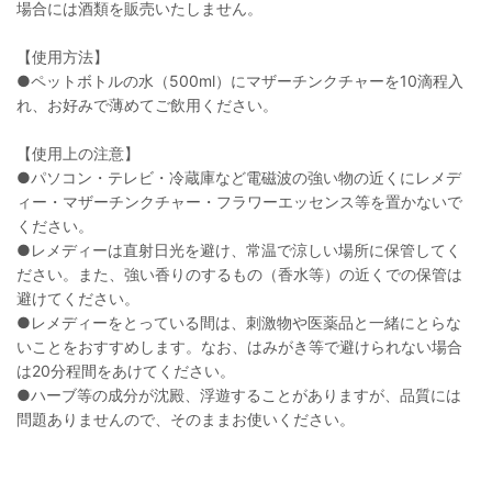
場合には酒類を販売いたしません。
【使用方法】
●ペットボトルの水（500ml）にマザーチンクチャーを10滴程入
れ、お好みで薄めてご飲用ください。
【使用上の注意】
●パソコン・テレビ・冷蔵庫など電磁波の強い物の近くにレメデ
ィー・マザーチンクチャー・フラワーエッセンス等を置かないで
ください。
●レメディーは直射日光を避け、常温で涼しい場所に保管してく
ださい。また、強い香りのするもの（香水等）の近くでの保管は
避けてください。
●レメディーをとっている間は、刺激物や医薬品と一緒にとらな
いことをおすすめします。なお、はみがき等で避けられない場合
は20分程間をあけてください。
●ハーブ等の成分が沈殿、浮遊することがありますが、品質には
問題ありませんので、そのままお使いください。