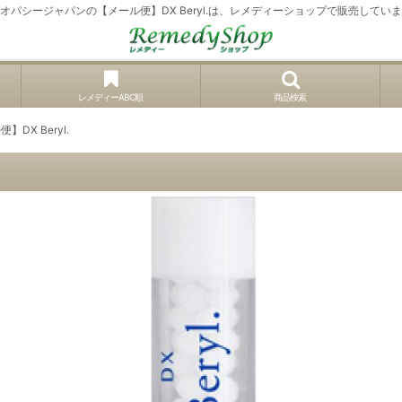
オパシージャパンの【メール便】DX Beryl.は、レメディーショップで販売してい
レメディーABC順
商品検索
】DX Beryl.