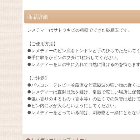
商品詳細
レメディーはサトウキビの粗糖でできた砂糖玉です。
【ご使用方法】
●レメディーのビン底をトントンと手のひらでたたいて
●手に取るかビンのフタに1粒出してください。
●レメディーを口の中に入れて自然に溶けるのを待ちま
【ご注意】
●パソコン・テレビ・冷蔵庫など電磁波の強い物の近く
●レメディーは直射日光を避け、常温で涼しい場所に保
●強い香りのするもの（香水等）の近くでの保管は避け
●ビン内に水が入らないようにしてください。
●レメディーをとっている間は、刺激物と一緒にとらない
レメディーショップ・ホーム