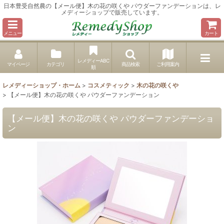
日本豊受自然農の【メール便】木の花の咲くや パウダーファンデーションは、レ
メディーショップで販売しています。
メニュー
カート
レメディーABC
マイページ
カテゴリ
商品検索
ご利用案内
順
レメディーショップ・ホーム
>
コスメティック
>
木の花の咲くや
>
【メール便】木の花の咲くや パウダーファンデーション
【メール便】木の花の咲くや パウダーファンデーショ
ン