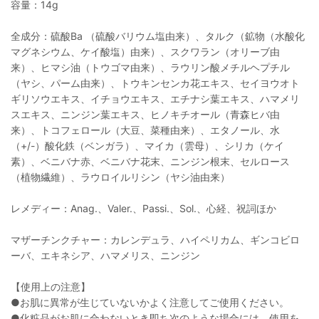
容量：14g
全成分：硫酸Ba （硫酸バリウム塩由来）、タルク（鉱物（水酸化
マグネシウム、ケイ酸塩）由来）、スクワラン（オリーブ由
来）、ヒマシ油（トウゴマ由来）、ラウリン酸メチルヘプチル
（ヤシ、パーム由来）、トウキンセンカ花エキス、セイヨウオト
ギリソウエキス、イチョウエキス、エチナシ葉エキス、ハマメリ
スエキス、ニンジン葉エキス、ヒノキチオール（青森ヒバ由
来）、トコフェロール（大豆、菜種由来）、エタノール、水
（+/-）酸化鉄（ベンガラ）、マイカ（雲母）、シリカ（ケイ
素）、ベニバナ赤、ベニバナ花末、ニンジン根末、セルロース
（植物繊維）、ラウロイルリシン（ヤシ油由来）
レメディー：Anag.、Valer.、Passi.、Sol.、心経、祝詞ほか
マザーチンクチャー：カレンデュラ、ハイペリカム、ギンコビロ
ーバ、エキネシア、ハマメリス、ニンジン
【使用上の注意】
●お肌に異常が生じていないかよく注意してご使用ください。
●化粧品がお肌に合わないとき即ち次のような場合には、使用を