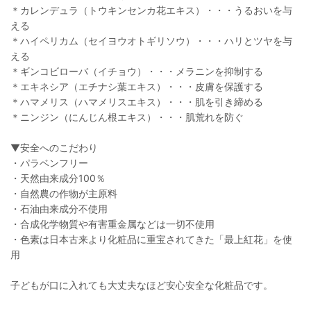
＊カレンデュラ（トウキンセンカ花エキス）・・・うるおいを与
える
＊ハイペリカム（セイヨウオトギリソウ）・・・ハリとツヤを与
える
＊ギンコビローバ（イチョウ）・・・メラニンを抑制する
＊エキネシア（エチナシ葉エキス）・・・皮膚を保護する
＊ハマメリス（ハマメリスエキス）・・・肌を引き締める
＊ニンジン（にんじん根エキス）・・・肌荒れを防ぐ
▼安全へのこだわり
・パラベンフリー
・天然由来成分100％
・自然農の作物が主原料
・石油由来成分不使用
・合成化学物質や有害重金属などは一切不使用
・色素は日本古来より化粧品に重宝されてきた「最上紅花」を使
用
子どもが口に入れても大丈夫なほど安心安全な化粧品です。