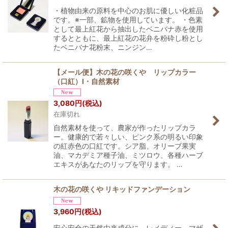
・植物由来の原料を中心のお肌に優しい化粧品
です。※一部、鉱物を使用しています。 ・色素
として最上紅花から抽出したベニバナ赤を使用
するとともに、最上紅花の花弁を粉砕し粉とし
たベニバナ花粉末、ニンジン…
【メール便】木の花の咲くや リップカラー
（口紅）I・自然素材
3,080
円
(税込)
在庫切れ
自然素材を使って、農家が作ったリップカラ
ー。健康的で若々しい、ピンク系の明るい印象
の紅赤色の口紅です。シア脂、オリーブ果実
油、マカデミア種子油、ミツロウ、各種ハーブ
エキスがあなたのリップを守ります。 …
木の花の咲くや リキッドファンデーション
3,960
円
(税込)
安心安全の天然由来成分に、レメディー、マザ