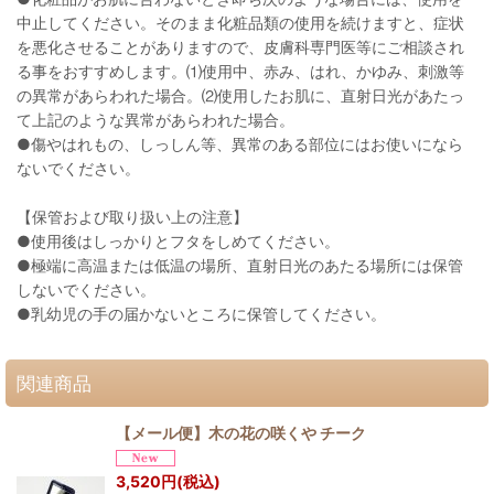
中止してください。そのまま化粧品類の使用を続けますと、症状
を悪化させることがありますので、皮膚科専門医等にご相談され
る事をおすすめします。⑴使用中、赤み、はれ、かゆみ、刺激等
の異常があらわれた場合。⑵使用したお肌に、直射日光があたっ
て上記のような異常があらわれた場合。
●傷やはれもの、しっしん等、異常のある部位にはお使いになら
ないでください。
【保管および取り扱い上の注意】
●使用後はしっかりとフタをしめてください。
●極端に高温または低温の場所、直射日光のあたる場所には保管
しないでください。
●乳幼児の手の届かないところに保管してください。
関連商品
【メール便】木の花の咲くや チーク
3,520
円
(税込)