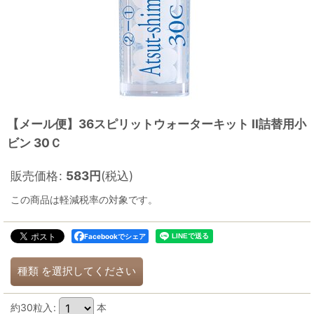
【メール便】36スピリットウォーターキット II詰替用小
ビン 30Ｃ
販売価格
:
583
円
(税込)
この商品は軽減税率の対象です。
Facebookでシェア
種類
を選択してください
約30粒入
:
本