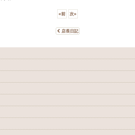
«
前
次
»
店長日記