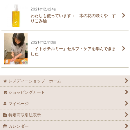
2021
12
24
年
月
日
わたしも使っています： 木の花の咲くや す
りこみ油
2021
12
10
年
月
日
「イトオテルミー」セルフ・ケアを学んできま
した
レメディーショップ・ホーム
ショッピングカート
マイページ
特定商取引法表示
カレンダー