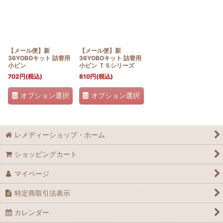
並び順
:
絞り込む
【メール便】新
【メール便】新
36YOBOキット 詰替用
36YOBOキット 詰替用
小ビン
小ビン ＴＳシリーズ
702
円
(税込)
810
円
(税込)
オプション選択
オプション選択
レメディーショップ・ホーム
ショッピングカート
マイページ
特定商取引法表示
カレンダー