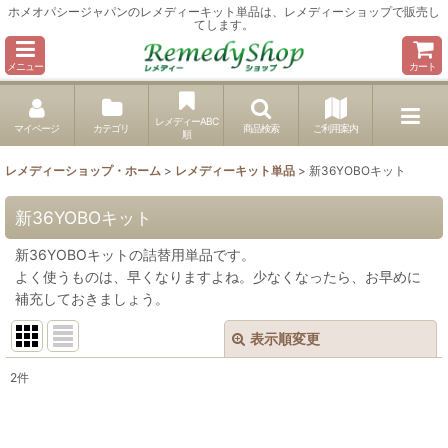
ホメオパシージャパンのレメディーキット単品は、レメディーショップで販売し
てします。
メニュー
カート
レメディーABC
マイページ
カテゴリ
商品検索
ご利用案内
順
レメディーショップ・ホーム
>
レメディーキット単品
>
新36YOBOキット
新36YOBOキット
新36YOBOキットの詰替用単品です。
よく使うものは、早くなりますよね。少なくなったら、お早めに
補充しておきましょう。
表示順変更
閉じる
2
件
表示数
: