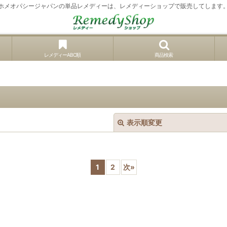
ホメオパシージャパンの単品レメディーは、レメディーショップで販売してします
レメディーABC順
商品検索
表示順変更
1
2
次
»
絞り込む