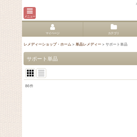
メニュー
マイページ
カテゴリ
レメディーショップ・ホーム
>
単品レメディー
>
サポート単品
サポート単品
86
件
表示数
:
並び順
: