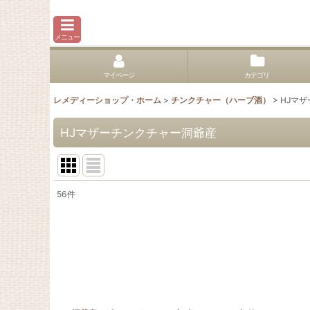
メニュー
マイページ
カテゴリ
レメディーショップ・ホーム
>
チンクチャー（ハーブ酒）
>
HJマ
HJマザーチンクチャー洞爺産
56
件
表示数
:
並び順
: